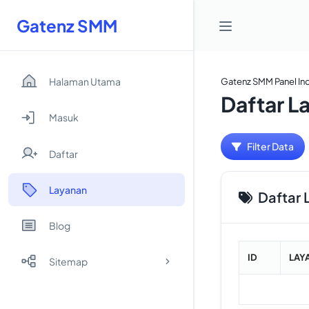
Gatenz SMM
Halaman Utama
Gatenz SMM Panel In
Daftar L
Masuk
Filter Data
Daftar
Layanan
Daftar 
Blog
ID
LAY
Sitemap