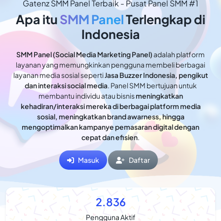
Gatenz SMM Panel Terbaik - Pusat Panel SMM #1
Apa itu
SMM Panel
Terlengkap di
Indonesia
SMM Panel (Social Media Marketing Panel)
adalah platform
layanan yang memungkinkan pengguna membeli berbagai
layanan media sosial seperti
Jasa Buzzer Indonesia, pengikut
dan interaksi social media
. Panel SMM bertujuan untuk
membantu individu atau bisnis
meningkatkan
kehadiran/interaksi mereka di berbagai platform media
sosial, meningkatkan brand awarness, hingga
mengoptimalkan kampanye pemasaran digital dengan
cepat dan efisien
.
Masuk
Daftar
2.836
Pengguna Aktif