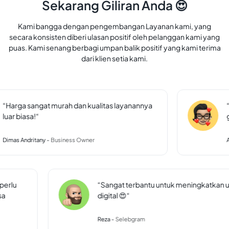
Sekarang Giliran Anda 😍
Kami bangga dengan pengembangan Layanan kami, yang
secara konsisten diberi ulasan positif oleh pelanggan kami yang
puas. Kami senang berbagi umpan balik positif yang kami terima
dari klien setia kami.
“Harga sangat murah dan kualitas layanannya 
“
luar biasa!“
g
Dimas Andritany -
Business Owner
A
perlu 
“Sangat terbantu untuk meningkatkan 
sa 
digital 😍“
Reza -
Selebgram