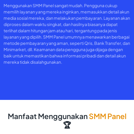
Menggunakan SMM Panel sangat mudah. Pengguna cukup
memilih layanan yang mereka inginkan, memasukkan detail akun
media sosial mereka, dan melakukan pembayaran. Layanan akan
diproses dalam waktu singkat, dan hasilnya biasanya dapat
terlihat dalam hitungan jam atau hari, tergantung pada jenis
layanan yang dipilih. SMM Panel umumnya menawarkan berbagai
metode pembayaran yang aman, seperti Qris, Bank Transfer, dan
Minimarket, dll. Keamanan data pengguna juga dijaga dengan
baik untuk memastikan bahwa informasi pribadi dan detail akun
mereka tidak disalahgunakan.
Manfaat Menggunakan
SMM Panel
🏆